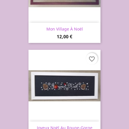
Mon Village À Noël
Prix
12,00 €
favorite_border
Joyeux Noël Au Rouge-Gorge