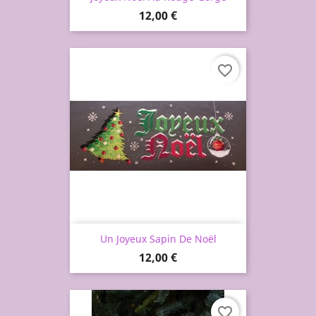
Prix
12,00 €
favorite_border
Un Joyeux Sapin De Noël
Prix
12,00 €
favorite_border