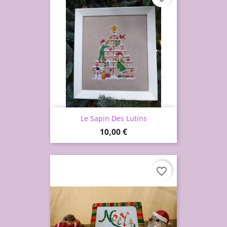
Le Sapin Des Lutins
Prix
10,00 €
favorite_border