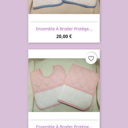
Ensemble À Broder Protège...
Prix
20,00 €
favorite_border
Ensemble À Broder Protège...