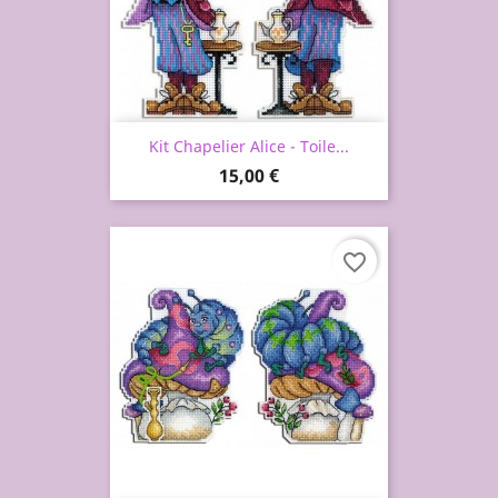
Kit Chapelier Alice - Toile...
Prix
15,00 €
favorite_border