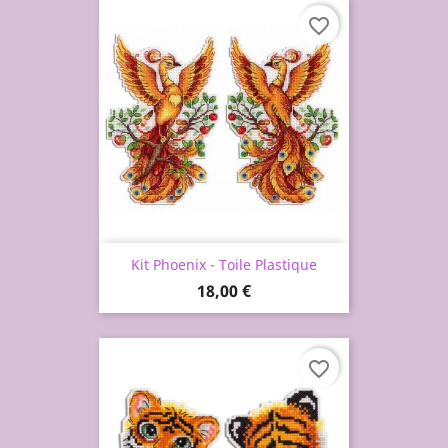
favorite_border
Kit Phoenix - Toile Plastique
Prix
18,00 €
favorite_border