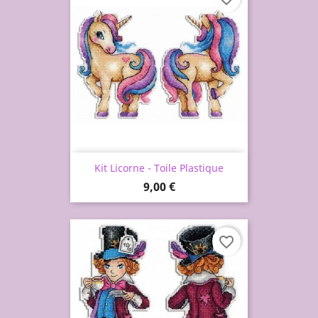
Kit Licorne - Toile Plastique
Prix
9,00 €
favorite_border