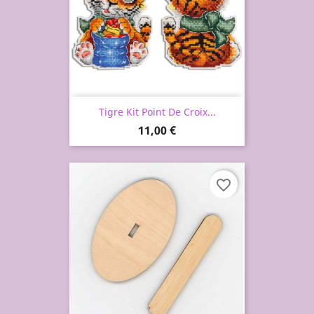
Tigre Kit Point De Croix...
Prix
11,00 €
favorite_border