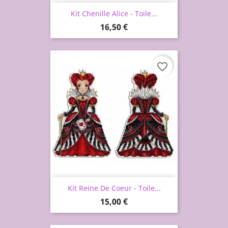
Kit Chenille Alice - Toile...
Prix
16,50 €
favorite_border
Kit Reine De Coeur - Toile...
Prix
15,00 €