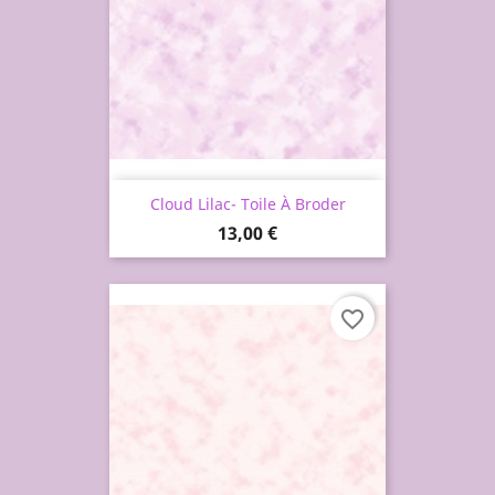
Cloud Lilac- Toile À Broder
Prix
13,00 €
favorite_border