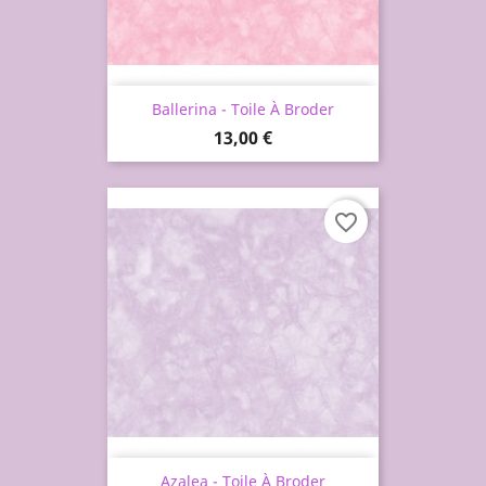
Ballerina - Toile À Broder
Prix
13,00 €
favorite_border
Azalea - Toile À Broder