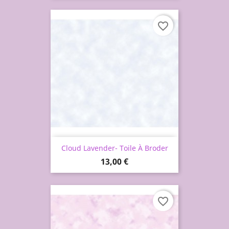
favorite_border
Cloud Lavender- Toile À Broder
Prix
13,00 €
favorite_border