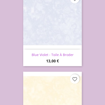
Blue Violet - Toile À Broder
Prix
13,00 €
favorite_border