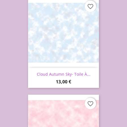
favorite_border
Cloud Autumn Sky- Toile À...
Prix
13,00 €
favorite_border