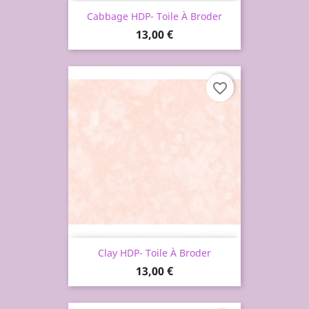
Cabbage HDP- Toile À Broder
Prix
13,00 €
favorite_border
Clay HDP- Toile À Broder
Prix
13,00 €