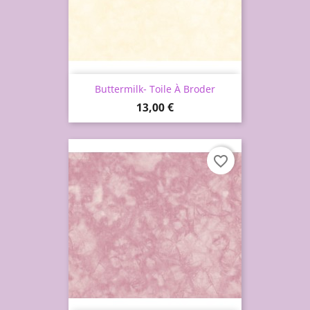
Buttermilk- Toile À Broder
Prix
13,00 €
favorite_border