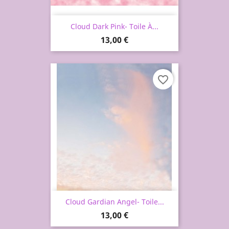
Cloud Dark Pink- Toile À...
Prix
13,00 €
favorite_border
Cloud Gardian Angel- Toile...
Prix
13,00 €