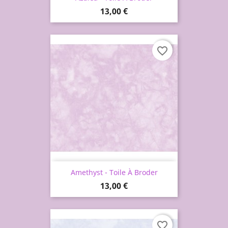
Prix
13,00 €
favorite_border
Amethyst - Toile À Broder
Prix
13,00 €
favorite_border