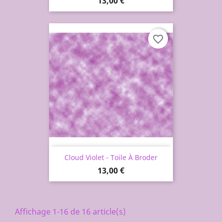
Prix
13,00 €
favorite_border
Cloud Violet - Toile À Broder
Prix
13,00 €
Affichage 1-16 de 16 article(s)