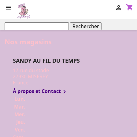
shopping_cart


Rechercher
Nos magasins
SANDY AU FIL DU TEMPS
17 rue du stade
27930 MISEREY
France
À propos et Contact

Lun.
Mar.
Mer.
Jeu.
Ven.