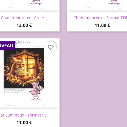
Aperçu rapide
Aperçu rapide


Chats'moureux - Grille...
Chats'moureux - Format PDF
Prix
Prix
13,00 €
11,00 €
UVEAU
favorite_border
Aperçu rapide

at Lumineux - Format PDF...
Prix
11,00 €