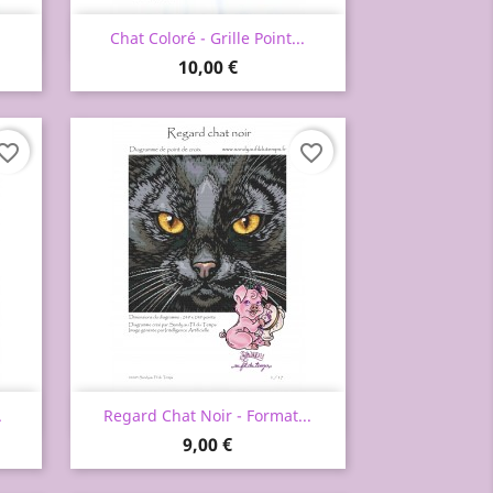
Aperçu rapide

Chat Coloré - Grille Point...
Prix
10,00 €
vorite_border
favorite_border
Aperçu rapide

.
Regard Chat Noir - Format...
Prix
9,00 €