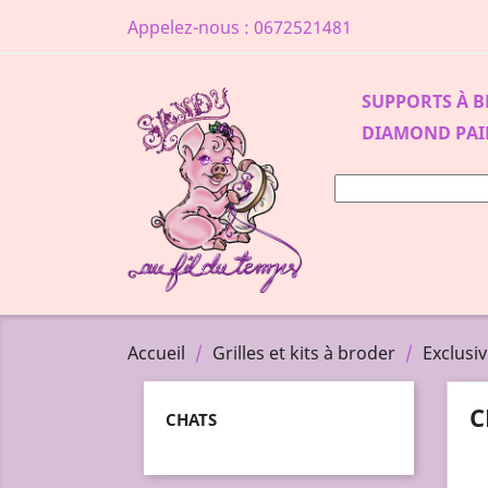
Appelez-nous :
0672521481
SUPPORTS À 
DIAMOND PAI
Accueil
Grilles et kits à broder
Exclusi
C
CHATS