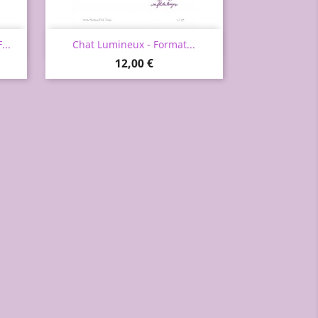
Aperçu rapide

...
Chat Lumineux - Format...
Prix
12,00 €