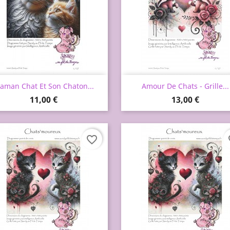
Aperçu rapide
Aperçu rapide


aman Chat Et Son Chaton...
Amour De Chats - Grille...
Prix
Prix
11,00 €
13,00 €
favorite_border
fa