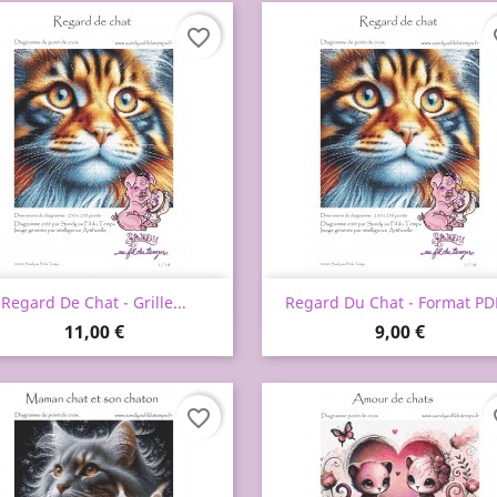
favorite_border
fa
Aperçu rapide
Aperçu rapide


Regard De Chat - Grille...
Regard Du Chat - Format PDF
Prix
Prix
11,00 €
9,00 €
favorite_border
fa