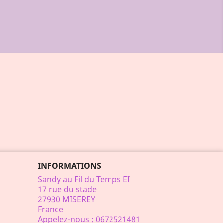
INFORMATIONS
Sandy au Fil du Temps EI
17 rue du stade
27930 MISEREY
France
Appelez-nous :
0672521481