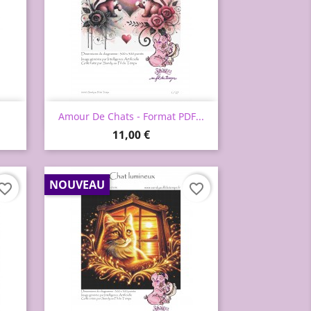
Aperçu rapide

Amour De Chats - Format PDF...
Prix
11,00 €
NOUVEAU
vorite_border
favorite_border