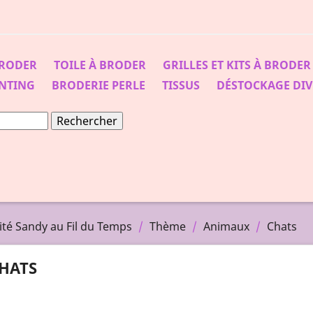
BRODER
TOILE À BRODER
GRILLES ET KITS À BRODER
NTING
BRODERIE PERLE
TISSUS
DÉSTOCKAGE DIV
Rechercher
vité Sandy au Fil du Temps
Thème
Animaux
Chats
HATS