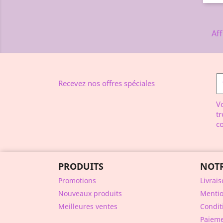
Aff
Recevez nos offres spéciales
V
tr
co
PRODUITS
NOTR
Promotions
Livrai
Nouveaux produits
Mentio
Meilleures ventes
Conditi
Paieme