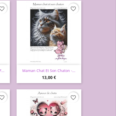
vorite_border
favorite_border
Aperçu rapide

...
Maman Chat Et Son Chaton -...
Prix
13,00 €
vorite_border
favorite_border