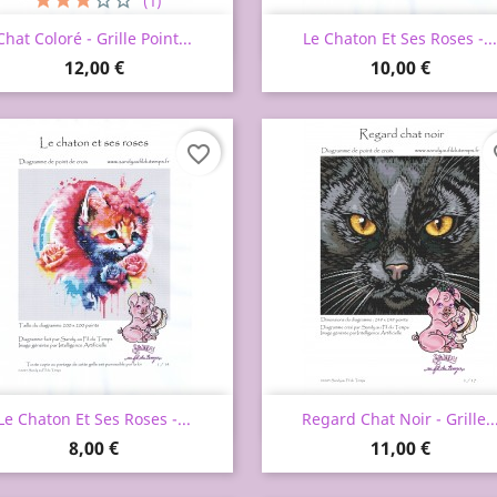
(1)
Aperçu rapide
Aperçu rapide


Chat Coloré - Grille Point...
Le Chaton Et Ses Roses -...
Prix
Prix
12,00 €
10,00 €
favorite_border
fa
Aperçu rapide
Aperçu rapide


Le Chaton Et Ses Roses -...
Regard Chat Noir - Grille..
Prix
Prix
8,00 €
11,00 €