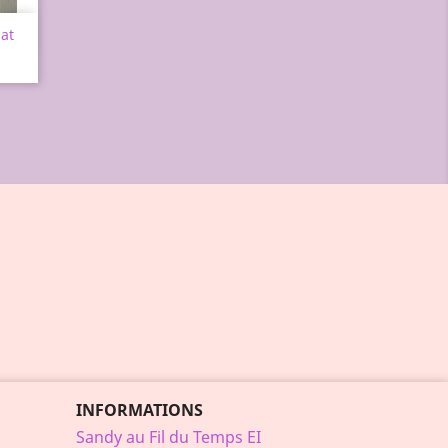
at
INFORMATIONS
Sandy au Fil du Temps EI