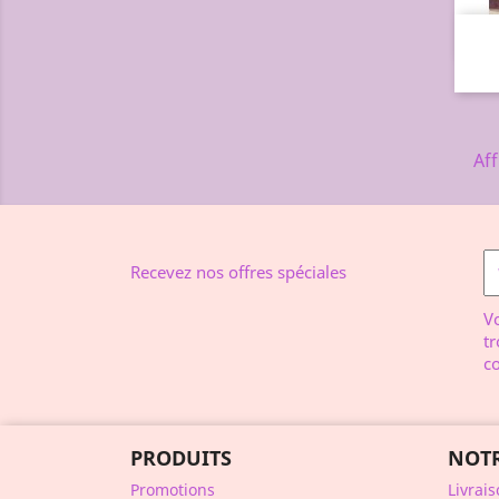
Aff
Recevez nos offres spéciales
V
tr
co
PRODUITS
NOTR
Promotions
Livrai