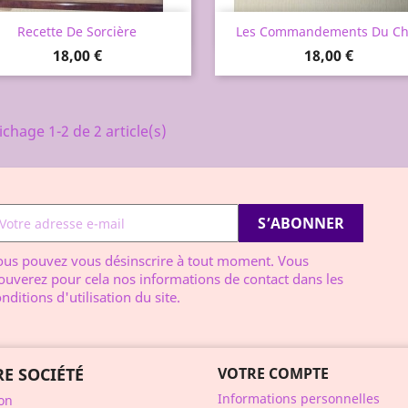
Aperçu rapide
Aperçu rapide


Recette De Sorcière
Les Commandements Du Ch
Prix
Prix
18,00 €
18,00 €
ichage 1-2 de 2 article(s)
ous pouvez vous désinscrire à tout moment. Vous
ouverez pour cela nos informations de contact dans les
nditions d'utilisation du site.
E SOCIÉTÉ
VOTRE COMPTE
Informations personnelles
son