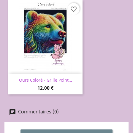
favorite_border
Ours Coloré - Grille Point...
Prix
12,00 €
Commentaires (0)