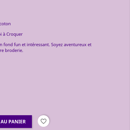
 coton
bi à Croquer
un fond fun et intéressant. Soyez aventureux et
tre broderie.
favorite_border
 AU PANIER