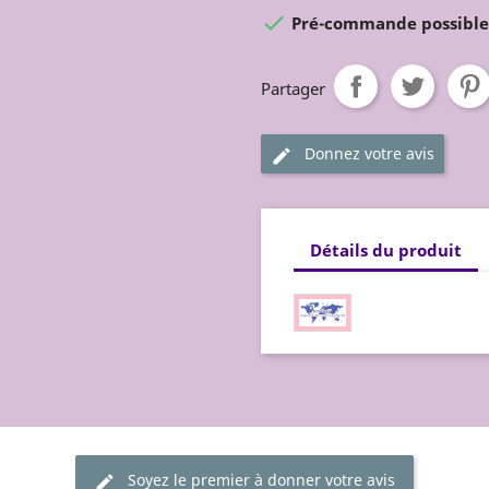

Pré-commande possible (
Partager
Donnez votre avis
Détails du produit
Soyez le premier à donner votre avis