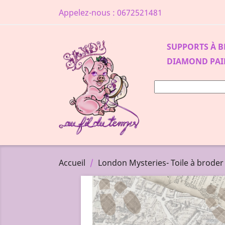
Appelez-nous :
0672521481
SUPPORTS À 
DIAMOND PAI
Accueil
London Mysteries- Toile à broder